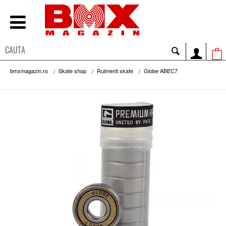
bmxmagazin.ro
Skate shop
Rulmenti skate
Globe ABEC7