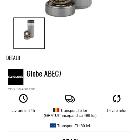
DETALII
Rulmenti skate Globe
Globe ABEC7
Culoare
Auriu
COD: BMAG/11201
Set de 8 rulmenti ABEC7
Livrare in 24h
Transport 25 lei
14 zile retur
(GRATUIT incepand cu 499 lei)
Transport EU 80 lei