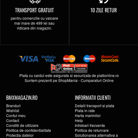
TRANSPORT GRATUIT
10 ZILE RETUR
pentru comenzile cu valoare
mai mare de 499 lei sau
ridicare din magazin.
Plata cu cardul este asigurata si securizata de
plationline.ro
Suntem prezenti pe
ShopMania
-
Cumparaturi Online
BMXMAGAZIN.RO
INFORMATII CLIENTI
Branduri
Detalii transport si plata
Wishlist
Plata in rate
Contul meu
Harta marimilor
Contact
Help
Conditii de utilizare
Intrebari frecvente
Politica de confidentialitate
Politica de returnare
Protectia datelor
Solutionarea alternativa a