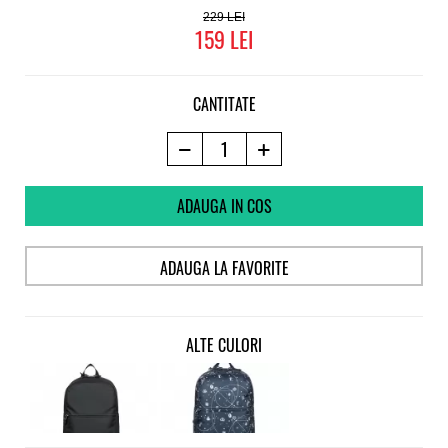
Compartiment de laptop 13-15 inch, bretele ajustabile
229
159
CANTITATE
ADAUGA IN COS
ADAUGA LA FAVORITE
ALTE CULORI