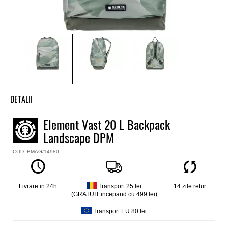
DETALII
Rucsac Element
Element Vast 20 L Backpack
Model
Landscape DPM
Vast 20 L
Culoare
COD: BMAG/14980
Camo
Material
100% poliester 600 D
Livrare in 24h
Transport 25 lei
14 zile retur
Volum
(GRATUIT incepand cu 499 lei)
20 L
Transport EU 80 lei
Dimensiuni
41 X 28 X 14 cm