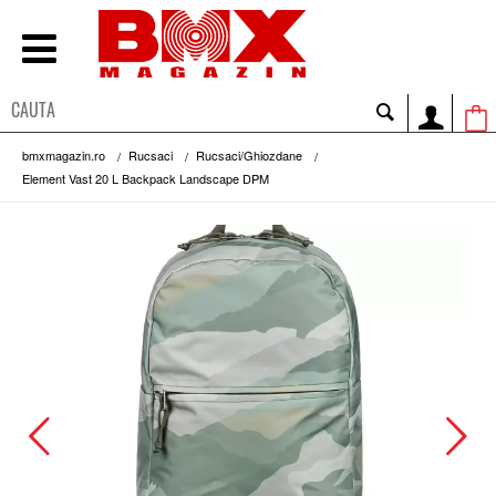
bmxmagazin.ro
Rucsaci
Rucsaci/Ghiozdane
Element Vast 20 L Backpack Landscape DPM