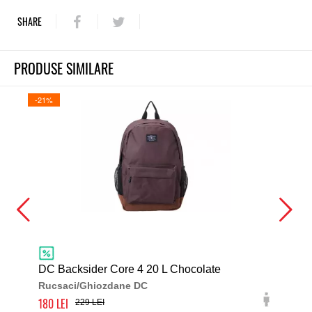
SHARE
PRODUSE SIMILARE
-21%
-21%
DC Backsider Core 4 20 L Chocolate
Ele
Rucsaci/Ghiozdane DC
Ruc
180
140
229