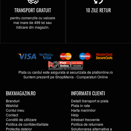
TRANSPORT GRATUIT
10 ZILE RETUR
pentru comenzile cu valoare
mai mare de 499 lei sau
ridicare din magazin.
Plata cu cardul este asigurata si securizata de
plationline.ro
Suntem prezenti pe
ShopMania
-
Cumparaturi Online
BMXMAGAZIN.RO
INFORMATII CLIENTI
Branduri
Detalii transport si plata
Wishlist
Plata in rate
Contul meu
Harta marimilor
Contact
Help
Conditii de utilizare
Intrebari frecvente
Politica de confidentialitate
Politica de returnare
Protectia datelor
Solutionarea alternativa a