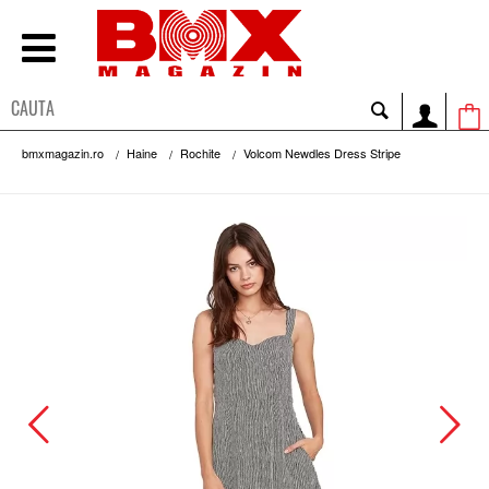
bmxmagazin.ro
Haine
Rochite
Volcom Newdles Dress Stripe