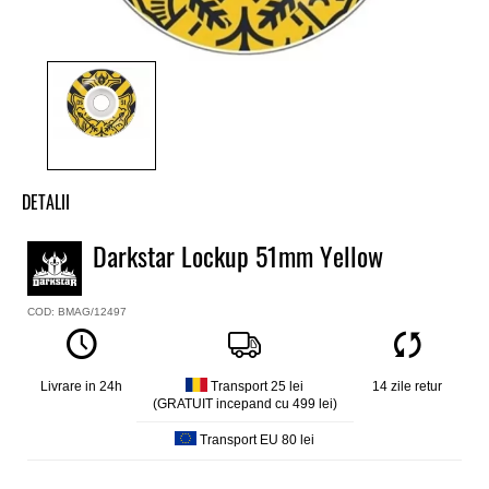
DETALII
Roti skate Darkstar
Darkstar Lockup 51mm Yellow
Model
Locukup
COD: BMAG/12497
Marime
51mm
Material
Uretan
Livrare in 24h
Transport 25 lei
14 zile retur
(GRATUIT incepand cu 499 lei)
Set de 4 buc.
Transport EU 80 lei