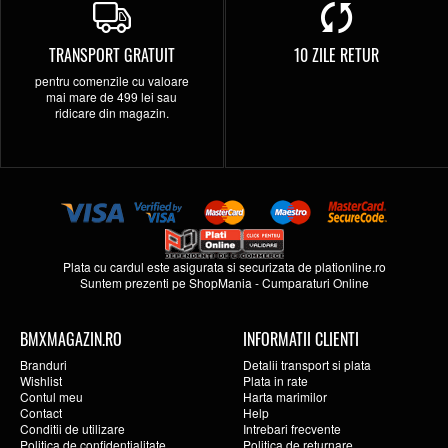
TRANSPORT GRATUIT
10 ZILE RETUR
pentru comenzile cu valoare
mai mare de 499 lei sau
ridicare din magazin.
Plata cu cardul este asigurata si securizata de
plationline.ro
Suntem prezenti pe
ShopMania
-
Cumparaturi Online
BMXMAGAZIN.RO
INFORMATII CLIENTI
Branduri
Detalii transport si plata
Wishlist
Plata in rate
Contul meu
Harta marimilor
Contact
Help
Conditii de utilizare
Intrebari frecvente
Politica de confidentialitate
Politica de returnare