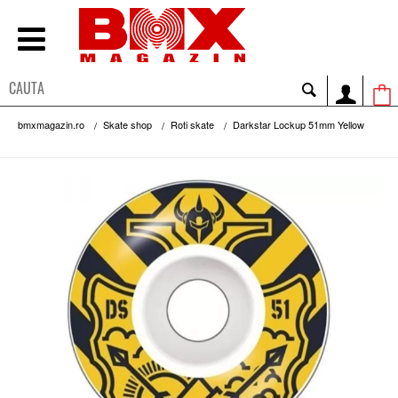
bmxmagazin.ro
Skate shop
Roti skate
Darkstar Lockup 51mm Yellow