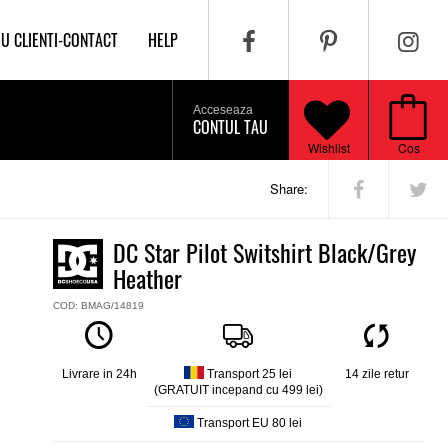
IU CLIENTI-CONTACT
HELP
Acceseaza
CONTUL TAU
Wishlist
Cos
Share:
DC Star Pilot Switshirt Black/Grey
Heather
COD: BMAG/14819
Livrare in 24h
Transport 25 lei
14 zile retur
(GRATUIT incepand cu 499 lei)
Transport EU 80 lei