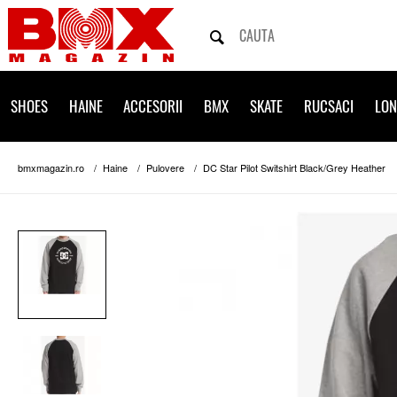
SHOES
HAINE
ACCESORII
BMX
SKATE
RUCSACI
LO
bmxmagazin.ro
Haine
Pulovere
DC Star Pilot Switshirt Black/Grey Heather