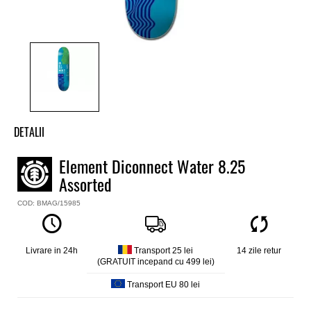
DETALII
Placa skate Element
Element Diconnect Water 8.25
Model
Assorted
Disconnect Water
Culoare
COD: BMAG/15985
Albastru
Latime placa
8.25
Livrare in 24h
Transport 25 lei
14 zile retur
Constructie
(GRATUIT incepand cu 499 lei)
7 straturi artar canadian medium concave
Transport EU 80 lei
Custom art by Bryan Arii