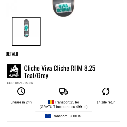
DETALII
Placa skate Cliche
Cliche Viva Cliche RHM 8.25
Model
Teal/Grey
Viva Cliche RHM 8.25
Culoare
COD: BMAG/15386
Gri
Constructie
7 straturi de artar canadian
Livrare in 24h
Transport 25 lei
14 zile retur
Forma
(GRATUIT incepand cu 499 lei)
Transport EU 80 lei