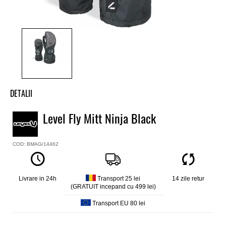
DETALII
Manusi snowboard baieti Level
Level Fly Mitt Ninja Black
Model
Fly Mitt
COD: BMAG/14462
Culoare
Negru
Material interior
100% poliester, fleece
Livrare in 24h
Transport 25 lei
14 zile retur
(GRATUIT incepand cu 499 lei)
Material exterior
93% nailon, 7% elastan cu menbrana Thermoplus® 3000-
Transport EU 80 lei
calduros (pana la -17C)
Manusa interioara