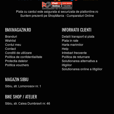
Plata cu cardul este asigurata si securizata de
plationline.ro
Suntem prezenti pe
ShopMania
-
Cumparaturi Online
BMXMAGAZIN.RO
INFORMATII CLIENTI
Branduri
Detalii transport si plata
Wishlist
Plata in rate
Contul meu
Harta marimilor
Contact
Help
Conditii de utilizare
Intrebari frecvente
Politica de confidentialitate
Politica de returnare
Protectia datelor
Solutionarea alternativa a
Politica vouchers
litigiilor
Solutionarea online a litigiilor
MAGAZIN SIBIU
Sibiu, str. Lomonosov nr. 1
BIKE SHOP / ATELIER
Sibiu, str. Calea Dumbravii nr. 46