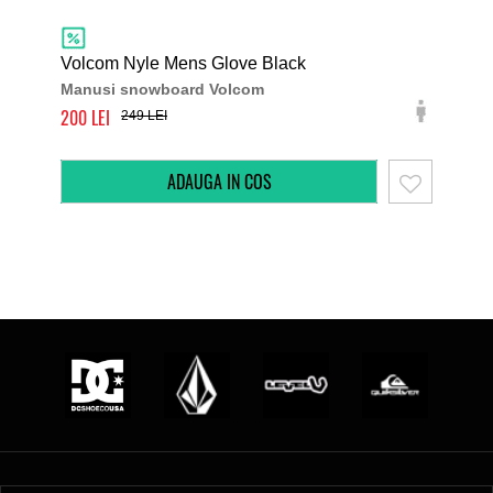
DC 
Volcom Nyle Mens Glove Black
Mis
Manusi snowboard Volcom
Man
200
200
249