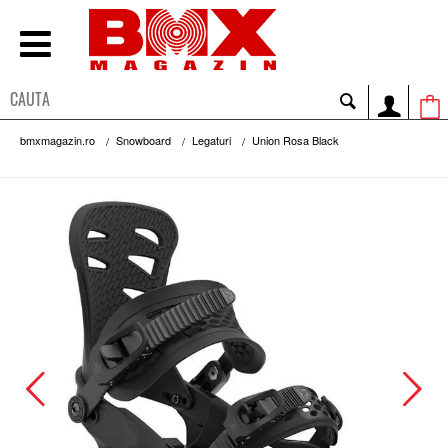
bmxmagazin.ro
Snowboard
Legaturi
Union Rosa Black