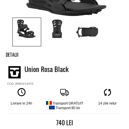
DETALII
Legaturi snowboard fete Union
Union Rosa Black
Model
Rosa
COD: BMAG/14453
Culoare
Negru
Flex
Soft-mediu
Livrare in 24h
Transport GRATUIT
14 zile retur
Transport 80 lei
Catarame
Aluminiu
740
Disc legatura
Universal, compatibil placa cu 4x4, 4x2, Channel