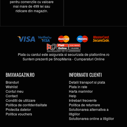
pentru comenzile cu valoare
mai mare de 499 lei sau
ridicare din magazin.
Plata cu cardul este asigurata si securizata de
plationline.ro
Suntem prezenti pe
ShopMania
-
Cumparaturi Online
BMXMAGAZIN.RO
INFORMATII CLIENTI
Branduri
Detalii transport si plata
Wishlist
Plata in rate
Contul meu
Harta marimilor
Contact
Help
Conditii de utilizare
Intrebari frecvente
Politica de confidentialitate
Politica de returnare
Protectia datelor
Solutionarea alternativa a
Politica vouchers
litigiilor
Solutionarea online a litigiilor