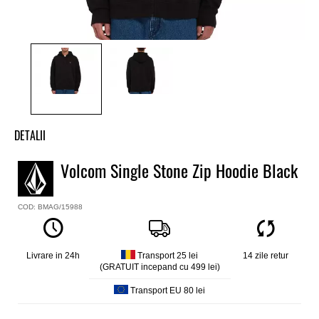
DETALII
Hanorac baieti Volcom
Volcom Single Stone Zip Hoodie Black
Model
Single Stone Zip Hoodie
COD: BMAG/15988
Culoare
Negru
Material
80% bumbac, 20% poliester Repreve™ 290g
Livrare in 24h
Transport 25 lei
14 zile retur
(GRATUIT incepand cu 499 lei)
Classic fit
Transport EU 80 lei