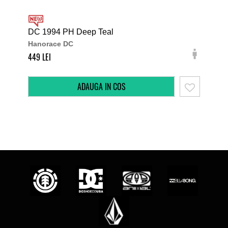
DC 1994 PH Deep Teal
Ele
Hanorace DC
Han
449
359