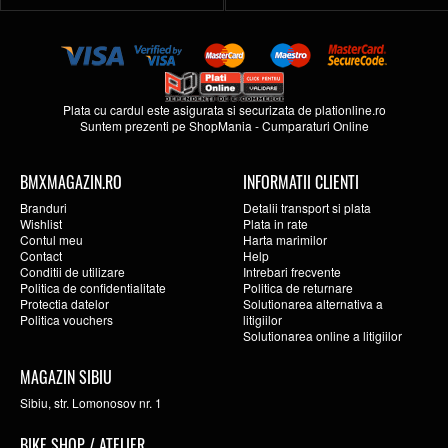
Plata cu cardul este asigurata si securizata de
plationline.ro
Suntem prezenti pe
ShopMania
-
Cumparaturi Online
BMXMAGAZIN.RO
INFORMATII CLIENTI
Branduri
Detalii transport si plata
Wishlist
Plata in rate
Contul meu
Harta marimilor
Contact
Help
Conditii de utilizare
Intrebari frecvente
Politica de confidentialitate
Politica de returnare
Protectia datelor
Solutionarea alternativa a
Politica vouchers
litigiilor
Solutionarea online a litigiilor
MAGAZIN SIBIU
Sibiu, str. Lomonosov nr. 1
BIKE SHOP / ATELIER