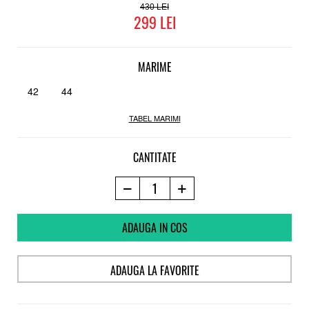
Talpa
430
299
Vulcanizata
Water repellent
MARIME
42
44
TABEL MARIMI
CANTITATE
ADAUGA IN COS
ADAUGA LA FAVORITE