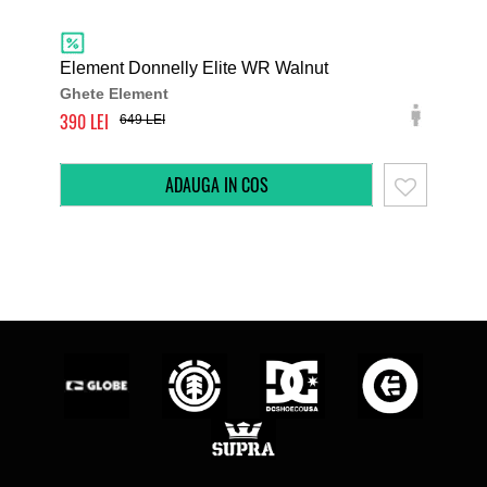
Element Donnelly Elite WR Walnut
Ele
Ghete Element
Ghe
390
390
649