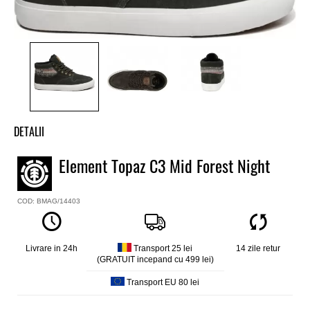
DETALII
Ghete baieti Element
Element Topaz C3 Mid Forest Night
Model
Topaz C3 Mid
COD: BMAG/14403
Culoare
Verde
Material exterior
Piele intoarsa, textil
Livrare in 24h
Transport 25 lei
14 zile retur
(GRATUIT incepand cu 499 lei)
Material interior
Textil, Imblanit
Transport EU 80 lei
Talpa interioara
Elemant Helium