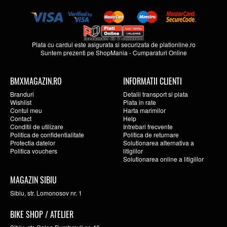
Plata cu cardul este asigurata si securizata de
plationline.ro
Suntem prezenti pe
ShopMania
-
Cumparaturi Online
BMXMAGAZIN.RO
INFORMATII CLIENTI
Branduri
Detalii transport si plata
Wishlist
Plata in rate
Contul meu
Harta marimilor
Contact
Help
Conditii de utilizare
Intrebari frecvente
Politica de confidentialitate
Politica de returnare
Protectia datelor
Solutionarea alternativa a
Politica vouchers
litigiilor
Solutionarea online a litigiilor
MAGAZIN SIBIU
Sibiu, str. Lomonosov nr. 1
BIKE SHOP / ATELIER