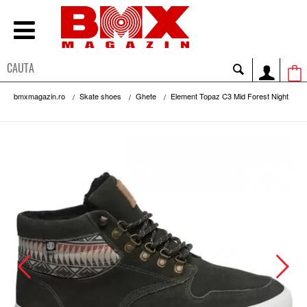
bmxmagazin.ro
Skate shoes
Ghete
Element Topaz C3 Mid Forest Night