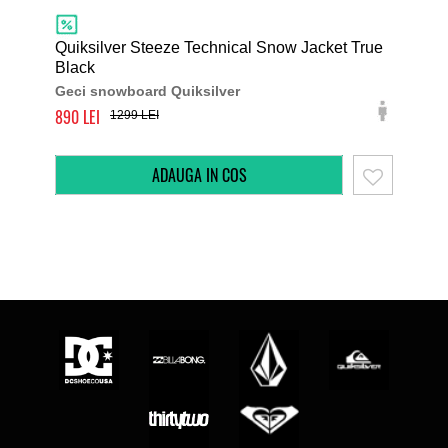
Quiksilver Steeze Technical Snow Jacket True
Black
Vol
Geci snowboard Quiksilver
Gec
890
940
1299