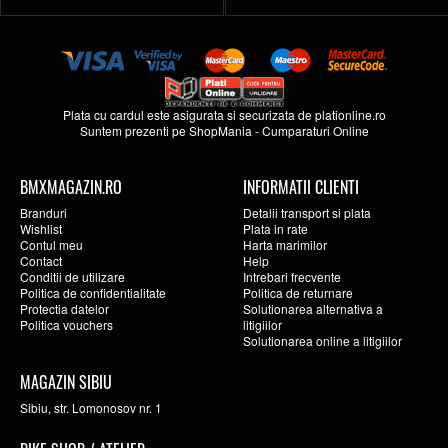
Plata cu cardul este asigurata si securizata de
plationline.ro
Suntem prezenti pe
ShopMania
-
Cumparaturi Online
BMXMAGAZIN.RO
INFORMATII CLIENTI
Branduri
Detalii transport si plata
Wishlist
Plata in rate
Contul meu
Harta marimilor
Contact
Help
Conditii de utilizare
Intrebari frecvente
Politica de confidentialitate
Politica de returnare
Protectia datelor
Solutionarea alternativa a
Politica vouchers
litigiilor
Solutionarea online a litigiilor
MAGAZIN SIBIU
Sibiu, str. Lomonosov nr. 1