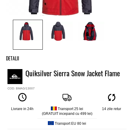
DETALII
Geaca snowboard baieti Quiksilver
Quiksilver Sierra Snow Jacket Flame
Model
Sierra
COD: BMAG/13007
Culoare
Rosu
Material
Poliester
Livrare in 24h
Transport 25 lei
14 zile retur
(GRATUIT incepand cu 499 lei)
Impermeabilitate
10K tehnologie Quiksilver DryFlight®
Transport EU 80 lei
Izolatie
Warmflight® 2 Eco 100 g corp, 80 g maneci, 60 g gluga