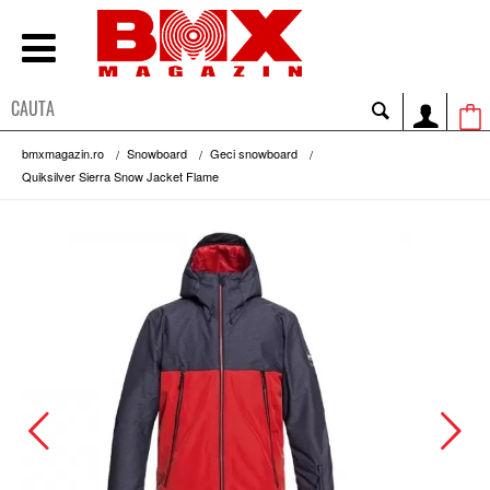
bmxmagazin.ro
Snowboard
Geci snowboard
Quiksilver Sierra Snow Jacket Flame