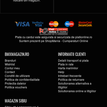
ridicare din magazin.
Plata cu cardul este asigurata si securizata de
plationline.ro
Suntem prezenti pe
ShopMania
-
Cumparaturi Online
BMXMAGAZIN.RO
INFORMATII CLIENTI
Branduri
Detalii transport si plata
Wishlist
Plata in rate
Contul meu
Harta marimilor
Contact
Help
Conditii de utilizare
Intrebari frecvente
Politica de confidentialitate
Politica de returnare
Protectia datelor
Solutionarea alternativa a
Politica vouchers
litigiilor
Solutionarea online a litigiilor
MAGAZIN SIBIU
Sibiu, str. Lomonosov nr. 1