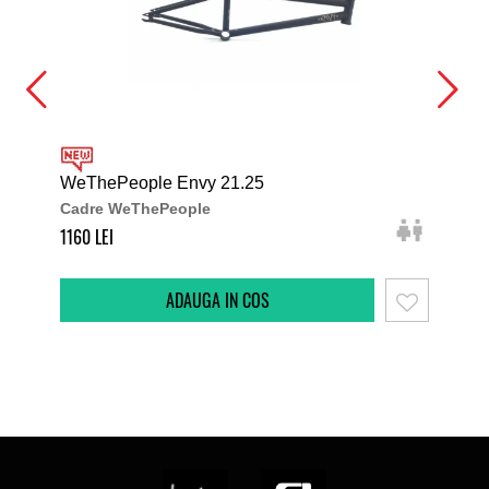
WeThePeople Envy 21.25
WeT
Cadre WeThePeople
Cad
1160
132