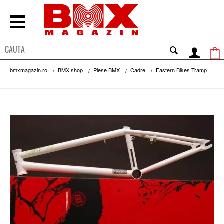
bmxmagazin.ro
BMX shop
Piese BMX
Cadre
Eastern Bikes Tramp