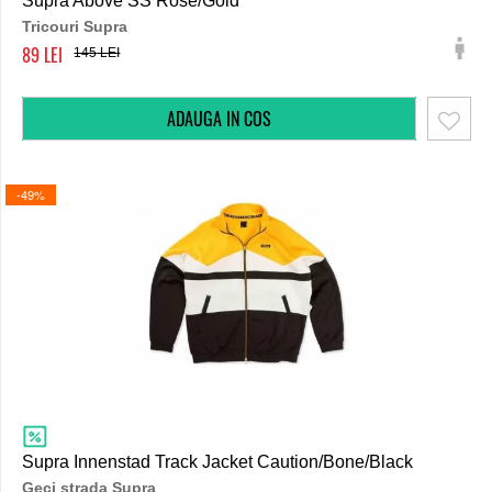
Supra Above SS Rose/Gold
Tricouri Supra
89
145
-49%
Supra Innenstad Track Jacket Caution/Bone/Black
Geci strada Supra