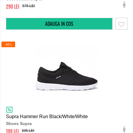
290
575
-40%
Supra Hammer Run Black/White/White
Shoes Supra
199
335