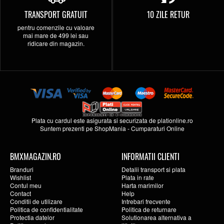
TRANSPORT GRATUIT
10 ZILE RETUR
pentru comenzile cu valoare
mai mare de 499 lei sau
ridicare din magazin.
Plata cu cardul este asigurata si securizata de
plationline.ro
Suntem prezenti pe
ShopMania
-
Cumparaturi Online
BMXMAGAZIN.RO
INFORMATII CLIENTI
Branduri
Detalii transport si plata
Wishlist
Plata in rate
Contul meu
Harta marimilor
Contact
Help
Conditii de utilizare
Intrebari frecvente
Politica de confidentialitate
Politica de returnare
Protectia datelor
Solutionarea alternativa a