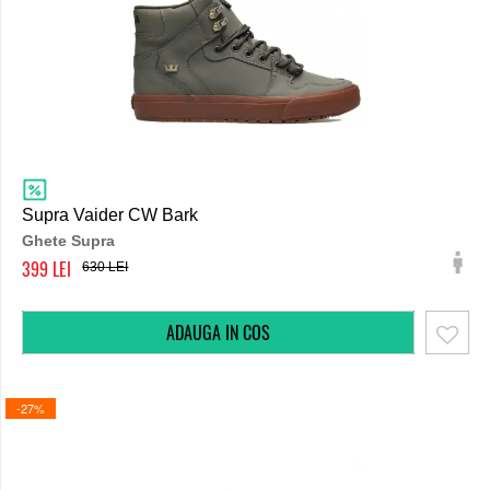
Supra Vaider CW Bark
Ghete Supra
399
630
-27%