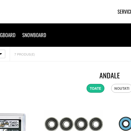
SERVIC
NGBOARD
SNOWBOARD
7
PRODUS(E)
ANDALE
TOATE
NOUTATI