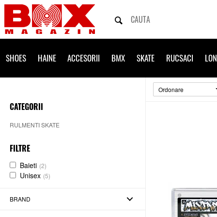
SHOES
HAINE
ACCESORII
BMX
SKATE
RUCSACI
LO
Ordonare
CATEGORII
RULMENTI SKATE
FILTRE
Baieti
(2)
Unisex
(5)
BRAND