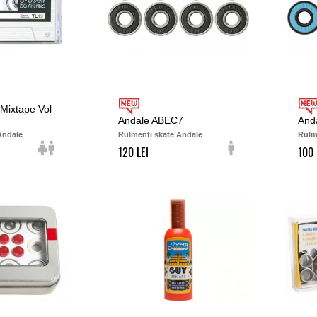
Mixtape Vol
Andale ABEC7
And
Andale
Rulmenti skate Andale
Rulm
120
100