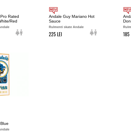
 Pro Rated
Andale Guy Mariano Hot
And
White/Red
Sauce
Don
Andale
Rulmenti skate Andale
Rulm
225
185
 Blue
Andale