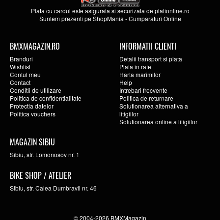
Plata cu cardul este asigurata si securizata de
plationline.ro
Suntem prezenti pe
ShopMania
-
Cumparaturi Online
BMXMAGAZIN.RO
INFORMATII CLIENTI
Branduri
Detalii transport si plata
Wishlist
Plata in rate
Contul meu
Harta marimilor
Contact
Help
Conditii de utilizare
Intrebari frecvente
Politica de confidentialitate
Politica de returnare
Protectia datelor
Solutionarea alternativa a
Politica vouchers
litigiilor
Solutionarea online a litigiilor
MAGAZIN SIBIU
Sibiu, str. Lomonosov nr. 1
BIKE SHOP / ATELIER
Sibiu, str. Calea Dumbravii nr. 46
© 2004-2026 BMXMagazin