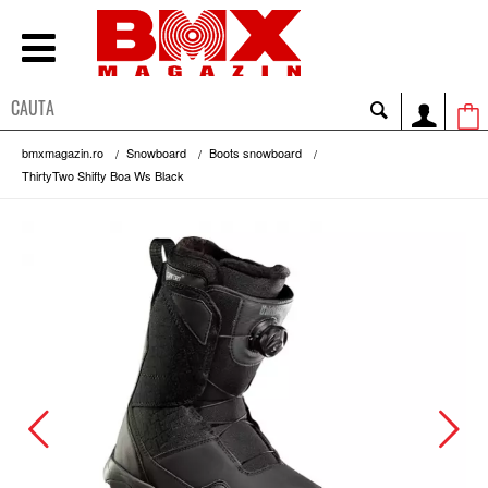
bmxmagazin.ro
Snowboard
Boots snowboard
ThirtyTwo Shifty Boa Ws Black