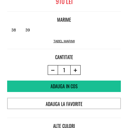
910
Cauciuc
Talpa interioara
Level 1
MARIME
Flex
Soft
38
39
TABEL MARIMI
CANTITATE
ADAUGA IN COS
ADAUGA LA FAVORITE
ALTE CULORI