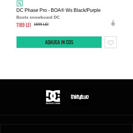
DC Phase Pro - BOA® Ws Black/Purple
Thi
Boots snowboard DC
Boo
1189
118
1699